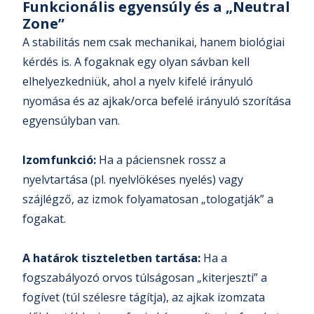
Funkcionális egyensúly és a „Neutral
Zone”
A stabilitás nem csak mechanikai, hanem biológiai
kérdés is. A fogaknak egy olyan sávban kell
elhelyezkedniük, ahol a nyelv kifelé irányuló
nyomása és az ajkak/orca befelé irányuló szorítása
egyensúlyban van.
Izomfunkció:
Ha a páciensnek rossz a
nyelvtartása (pl. nyelvlökéses nyelés) vagy
szájlégző, az izmok folyamatosan „tologatják” a
fogakat.
A határok tiszteletben tartása:
Ha a
fogszabályozó orvos túlságosan „kiterjeszti” a
fogívet (túl szélesre tágítja), az ajkak izomzata