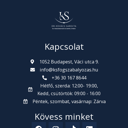
Kapcsolat
1052 Budapest, Váci utca 9.
info@ksfogszabalyozas.hu
+36 30 167 8644
Hétfő, szerda: 12:00- 19:00,
Kedd, csütörtök: 09:00 - 16:00
Péntek, szombat, vasárnap: Zárva
Kövess minket
F
I
T
L