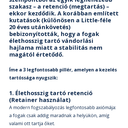
szakasz – a retenció (megtartás) –
ekkor kezdődik. A korábban említett
kutatások (különösen a Little-féle
20 éves utánkövetés)
bebizonyították, hogy a fogak
élethosszig tartó vándorlási
hajlama miatt a stabilitás nem
magától értetődő.
Í
me a 3 legfontosabb pillér, amelyen a kezelés
tartóssága nyugszik:
1. Élethosszig tartó retenció
(Retainer használat)
A modern fogszabályozás legfontosabb axiómája:
a fogak csak addig maradnak a helyükön, amíg
valami ott tartja őket.