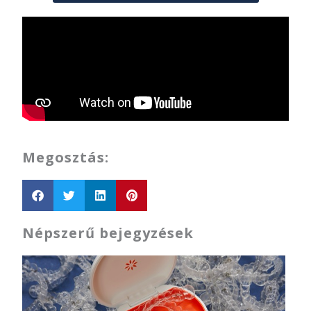
Megosztás:
Népszerű bejegyzések