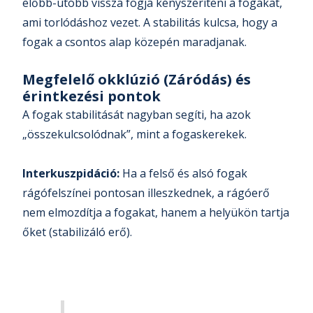
előbb-utóbb vissza fogja kényszeríteni a fogakat,
ami torlódáshoz vezet. A stabilitás kulcsa, hogy a
fogak a csontos alap közepén maradjanak.
Megfelelő okklúzió (Záródás) és
érintkezési pontok
A fogak stabilitását nagyban segíti, ha azok
„összekulcsolódnak”, mint a fogaskerekek.
Interkuszpidáció:
Ha a felső és alsó fogak
rágófelszínei pontosan illeszkednek, a rágóerő
nem elmozdítja a fogakat, hanem a helyükön tartja
őket (stabilizáló erő).