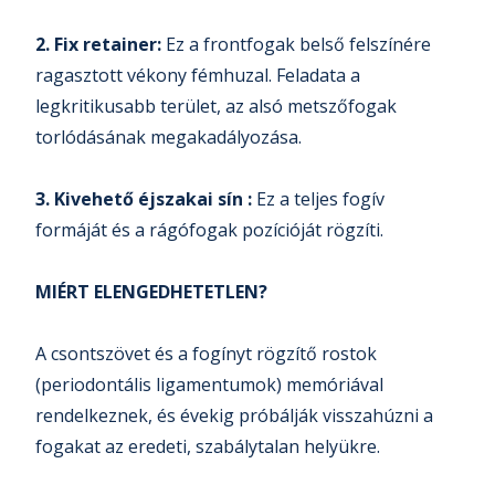
2. Fix retainer:
Ez a frontfogak belső felszínére
ragasztott vékony fémhuzal. Feladata a
legkritikusabb terület, az alsó metszőfogak
torlódásának megakadályozása.
3. Kivehető éjszakai sín :
Ez a teljes fogív
formáját és a rágófogak pozícióját rögzíti.
MIÉRT ELENGEDHETETLEN?
A csontszövet és a fogínyt rögzítő rostok
(periodontális ligamentumok) memóriával
rendelkeznek, és évekig próbálják visszahúzni a
fogakat az eredeti, szabálytalan helyükre.