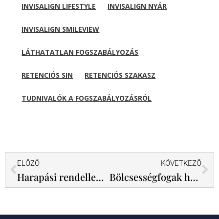
INVISALIGN LIFESTYLE
INVISALIGN NYÁR
INVISALIGN SMILEVIEW
LÁTHATATLAN FOGSZABÁLYOZÁS
RETENCIÓS SIN
RETENCIÓS SZAKASZ
TUDNIVALÓK A FOGSZABÁLYOZÁSRÓL
Előző
Kö
ELŐZŐ
KÖVETKEZŐ
Harapási rendellenesség, mint civilizációs népbetegség – Interjú Dr. Kovács Saroltával
Bölcsességfogak helyzete: bűnbak vagy csak mellékszereplő?