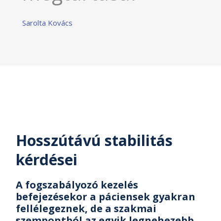
Sarolta Kovács
Hosszútávú stabilitás
kérdései
A fogszabályozó kezelés
befejezésekor a páciensek gyakran
fellélegeznek, de a szakmai
szempontból az egyik legnehezebb