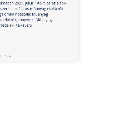
elmében 2021. július 1-től tilos az alábbi
szer használatos műanyag eszközök
galomba hozatala: Műanyag
őeszközök, tányérok Műanyag
vószálak, italkeverő
1.07.14.