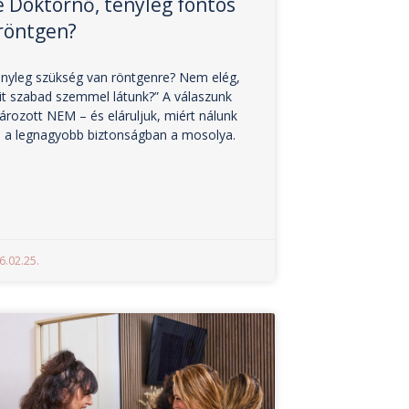
 Doktornő, tényleg fontos
röntgen?
nyleg szükség van röntgenre? Nem elég,
t szabad szemmel látunk?” A válaszunk
ározott NEM – és eláruljuk, miért nálunk
 a legnagyobb biztonságban a mosolya.
6.02.25.