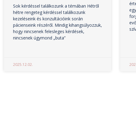
ért
Sok kérdéssel találkozunk a témában Hétről
egy
hétre rengeteg kérdéssel találkozunk
for
kezeléseink és konzultációink során
ev
pácienseink részéről. Mindig kihangsúlyozzuk,
szí
hogy nincsenek felesleges kérdések,
nincsenek úgymond „buta”
2025.12.02.
202