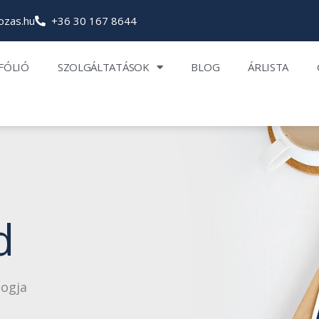
ozas.hu
+36 30 167 8644
FÓLIÓ
SZOLGÁLTATÁSOK
BLOG
ÁRLISTA
d
logja