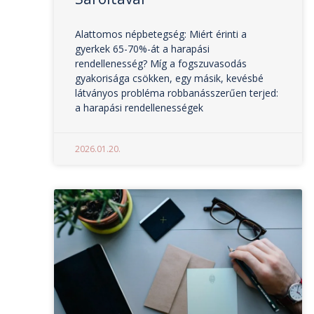
Alattomos népbetegség: Miért érinti a
gyerkek 65-70%-át a harapási
rendellenesség? Míg a fogszuvasodás
gyakorisága csökken, egy másik, kevésbé
látványos probléma robbanásszerűen terjed:
a harapási rendellenességek
2026.01.20.