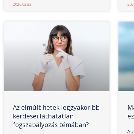
2026.02.23.
202
Az elmúlt hetek leggyakoribb
Má
kérdései láthatatlan
ez
fogszabályozás témában?
A 3