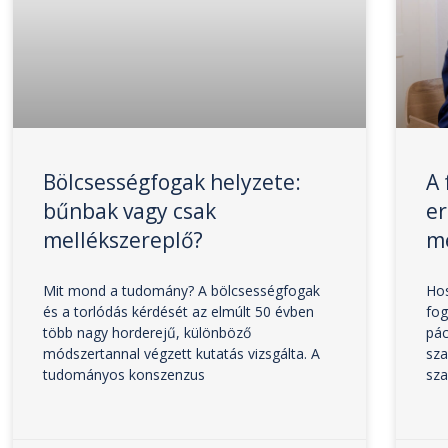
Bölcsességfogak helyzete:
A 
bűnbak vagy csak
e
mellékszereplő?
m
Mit mond a tudomány? A bölcsességfogak
Hos
és a torlódás kérdését az elmúlt 50 évben
fog
több nagy horderejű, különböző
pác
módszertannal végzett kutatás vizsgálta. A
sza
tudományos konszenzus
sza