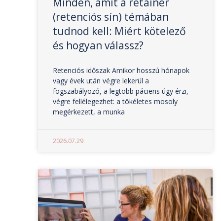
Minden, amit a retainer
(retenciós sín) témában
tudnod kell: Miért kötelező
és hogyan válassz?
Retenciós időszak Amikor hosszú hónapok
vagy évek után végre lekerül a
fogszabályozó, a legtöbb páciens úgy érzi,
végre fellélegezhet: a tökéletes mosoly
megérkezett, a munka
2026.07.29.