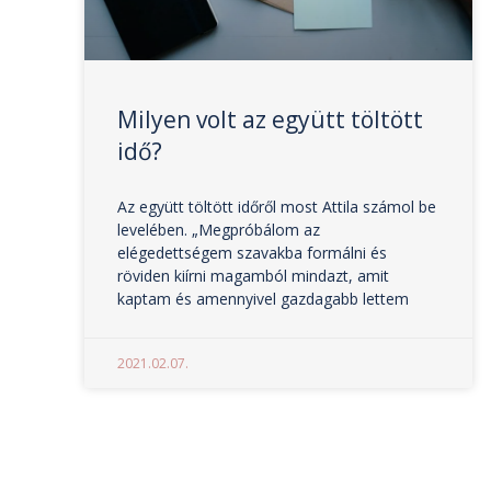
Milyen volt az együtt töltött
idő?
Az együtt töltött időről most Attila számol be
levelében. „Megpróbálom az
elégedettségem szavakba formálni és
röviden kiírni magamból mindazt, amit
kaptam és amennyivel gazdagabb lettem
2021.02.07.