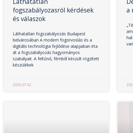
Láthatatlan
De
fogszabályozasról kérdések
a 
és válaszok
„Té
ami
Láthatatlan fogszabályozás Budapest
hat
belvárosában A modern fogorvoslás és a
van
digitális technológia fejlődése alapjaiban írta
át a fogszabályozás hagyományos
szabályait. A feltűnő, fémből készült rögzített
készülékek
2026.07.02.
202