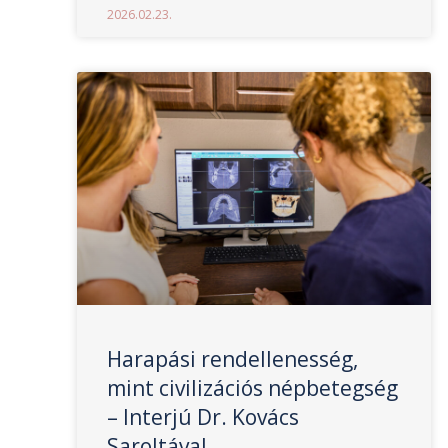
2026.02.23.
Harapási rendellenesség,
mint civilizációs népbetegség
– Interjú Dr. Kovács
Saroltával