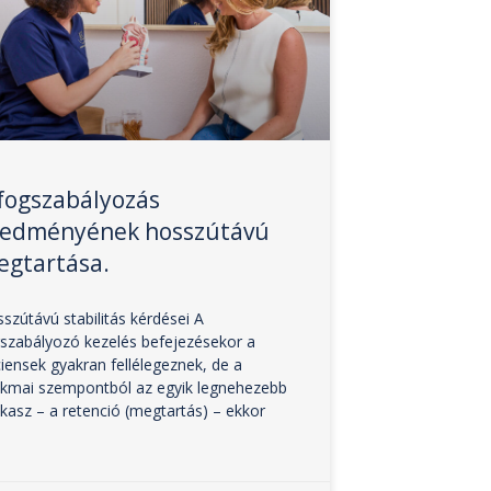
fogszabályozás
redményének hosszútávú
egtartása.
szútávú stabilitás kérdései A
szabályozó kezelés befejezésekor a
iensek gyakran fellélegeznek, de a
kmai szempontból az egyik legnehezebb
kasz – a retenció (megtartás) – ekkor