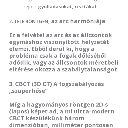
gyulladásokat, cisztákat
rejtett
.
az arc harmóniája
2. TELE RÖNTGEN,
Ez a felvétel az arc és az állcsontok
egymáshoz viszonyított helyzetét
elemzi. Ebből derül ki, hogy a
probléma csak a fogak dőléséből
adódik, vagy az állcsontok méretbeli
eltérése okozza a szabálytalanságot.
3.
CBCT (3D CT)
A fogszabályozás
„szuperhőse”
Míg a hagyományos röntgen 2D-s
(lapos) képet ad, a mi
ultra-modern
CBCT készülékünk három
dimenzióban
, milliméter pontosan