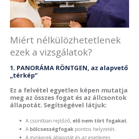
Miért nélkülözhetetlenek
ezek a vizsgálatok?
1. PANORÁMA RÖNTGEN,
az alapvető
„térkép”
Ez a felvétel egyetlen képen mutatja
meg az összes fogat és az állcsontok
állapotát. Segítségével látjuk:
A csontban rejtőző,
elő nem tört fogakat
.
A
bölcsességfogak
pontos helyzetét.
A gyökerek állapotát és az esetleges