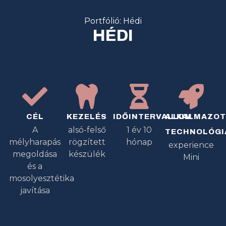
Portfólió: Hédi
HÉDI
CÉL
KEZELÉS
IDŐINTERVALLUM
ALKALMAZO
A
alsó-felső
1 év 10
TECHNOLÓGI
mélyharapás
rögzített
hónap
experience
megoldása
készülék
Mini
és a
mosolyesztétika
javítása